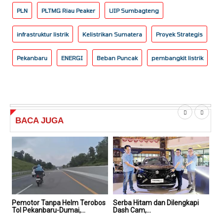
PLN
PLTMG Riau Peaker
UIP Sumbagteng
infrastruktur listrik
Kelistrikan Sumatera
Proyek Strategis
Pekanbaru
ENERGI
Beban Puncak
pembangkit listrik
BACA
JUGA
Pemotor Tanpa Helm Terobos
Serba Hitam dan Dilengkapi
Ser
Tol Pekanbaru-Dumai,...
Dash Cam,...
Das