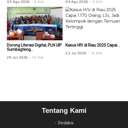
05 Agu 2026
6 Klik
04 Agu 2026
6 Klik
04 
Dorong Literasi Digital, PLN UIP
Kasus HIV di Riau 2025 Capai...
Kas
Sumbagteng...
23 Jul 2026
31 Klik
23 
29 Jul 2026
15 Klik
Tentang Kami
Redaksi