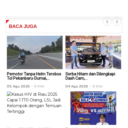
BACA
JUGA
Pemotor Tanpa Helm Terobos
Serba Hitam dan Dilengkapi
Ser
Tol Pekanbaru-Dumai,...
Dash Cam,...
Das
05 Agu 2026
9 Klik
04 Agu 2026
8 Klik
04 