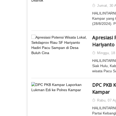
Jumat, 30 
HALILINTARN
Kampar yang t
(28/8/2024). Pe
Apresiasi 
Hariyanto 
Minggu, 18
HALILINTARN
Siak Hulu, Ka
wisata Pacu S
DPC PKB K
Kampar
Rabu, 07 A
HALILINTARN
Partai Kebang