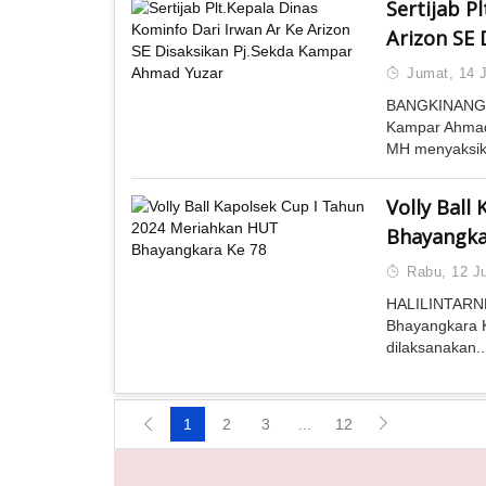
Sertijab P
Arizon SE
Jumat, 14 J
BANGKINANG (
Kampar Ahmad 
MH menyaksika
Volly Ball
Bhayangka
Rabu, 12 Ju
HALILINTARNE
Bhayangkara 
dilaksanakan..
1
2
3
...
12