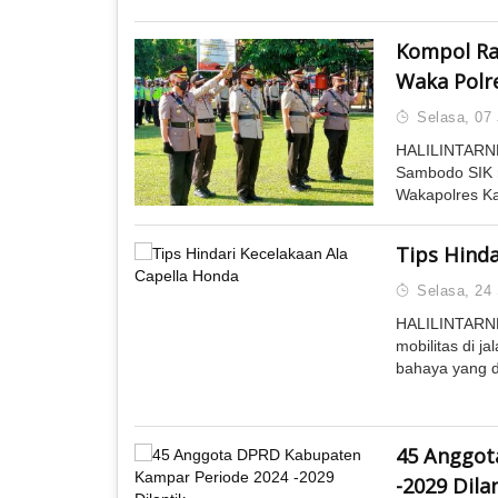
Kompol Rac
Waka Polr
Selasa, 07 
HALILINTARNE
Sambodo SIK m
Wakapolres Ka
Tips Hinda
Selasa, 24
HALILINTARN
mobilitas di j
bahaya yang d
45 Anggot
-2029 Dila