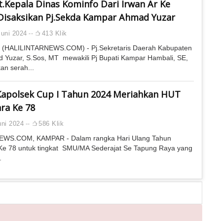
lt.Kepala Dinas Kominfo Dari Irwan Ar Ke
 Disaksikan Pj.Sekda Kampar Ahmad Yuzar
uni 2024
413 Klik
HALILINTARNEWS.COM) - Pj.Sekretaris Daerah Kabupaten
Yuzar, S.Sos, MT mewakili Pj Bupati Kampar Hambali, SE,
n serah...
 Kapolsek Cup I Tahun 2024 Meriahkan HUT
ra Ke 78
ni 2024
586 Klik
WS.COM, KAMPAR - Dalam rangka Hari Ulang Tahun
Ke 78 untuk tingkat SMU/MA Sederajat Se Tapung Raya yang
.