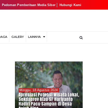
Pedoman Pemberitaan Media Siber
Hubungi Kami
RAGA
GALERY
LAINNYA
Minggu, 18 Agustus 2024
Apresiasi Potensi Wisata Lokal,
Sekdaprov Riau SF Hariyanto
Hadiri Pacu Sampan di Desa