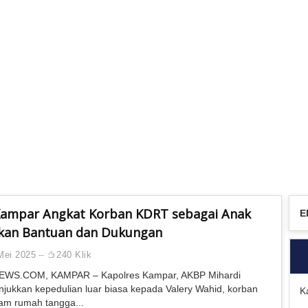
Kampar Angkat Korban KDRT sebagai Anak
E
ikan Bantuan dan Dukungan
Mei 2025
240 Klik
WS.COM, KAMPAR – Kapolres Kampar, AKBP Mihardi
jukkan kepedulian luar biasa kepada Valery Wahid, korban
K
am rumah tangga...