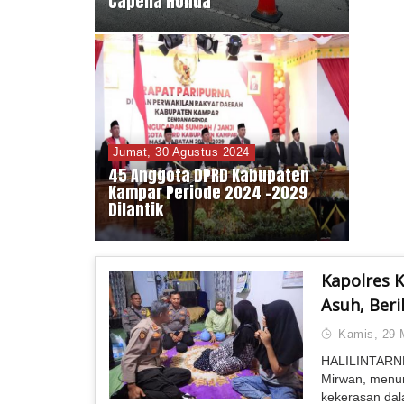
Capella Honda
Jumat, 30 Agustus 2024
45 Anggota DPRD Kabupaten
Kampar Periode 2024 -2029
Dilantik
Kapolres 
Asuh, Ber
Kamis, 29 
HALILINTARNE
Mirwan, menun
kekerasan dal