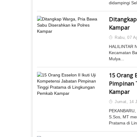
didampingi Se
Ditangkap
Kampar
Rabu, 07 A
HALILINTAR N
Kecamatan Ba
Mulya...
15 Orang E
Pimpinan 
Kampar
Jumat, 14 J
PEKANBARU, (
S.Sos, MT mem
Pratama di Li