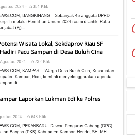
Agustus 2024
354 Klik
EWS.COM, BANGKINANG – Sebanyak 45 anggota DPRD
erpilih melalui Pemilihan Umum 2024 resmi dilantik, Rabu
njabat (Pj)...
Potensi Wisata Lokal, Sekdaprov Riau SF
Hadiri Pacu Sampan di Desa Buluh Cina
 Agustus 2024
732 Klik
EWS.COM, KAMPAR - Warga Desa Buluh Cina, Kecamatan
bupaten Kampar, Riau, kembali menyelenggarakan agenda
ampan di...
ampar Laporkan Lukman Edi ke Polres
gustus 2024
648 Klik
EWS.COM, PEKANBARU- Dewan Pengurus Cabang (DPC)
kitan Bangsa (PKB) Kabupaten Kampar, Hendri, SH. MH