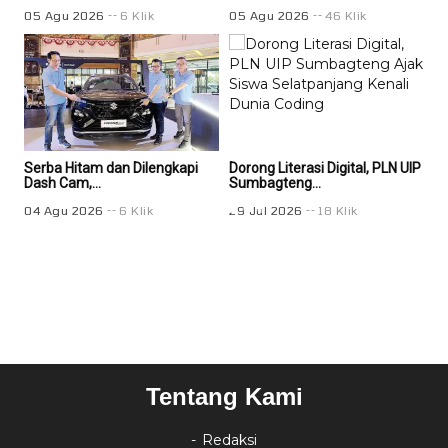
05 Agu 2026
6 Klik
05 Agu 2026
46 Klik
05 
Serba Hitam dan Dilengkapi
Dorong Literasi Digital, PLN UIP
Doro
Dash Cam,...
Sumbagteng...
Sum
04 Agu 2026
6 Klik
29 Jul 2026
18 Klik
29 
Tentang Kami
Redaksi