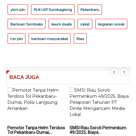
ybm pln
PLN UIP Sumbagteng
Pekanbaru
Bantuan Sembako
kaum duafa
zakat
kegiatan sosial
csr pln
bantuan masyarakat
Riau
BACA
JUGA
Pemotor Tanpa Helm Terobos
SMSI Riau Soroti Permenkum
SMS
Tol Pekanbaru-Dumai,...
49/2025, Biaya...
49/