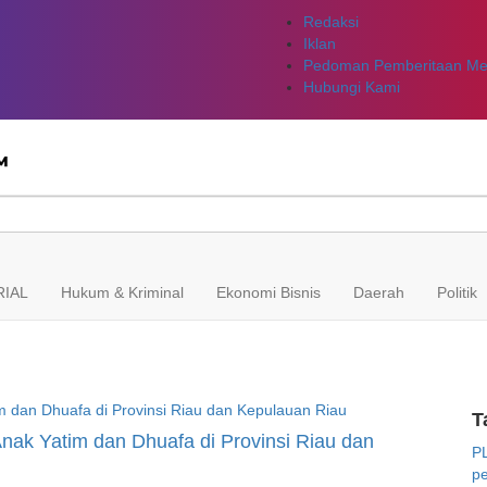
Redaksi
Iklan
Pedoman Pemberitaan Med
Hubungi Kami
IAL
Hukum & Kriminal
Ekonomi Bisnis
Daerah
Politik
T
nak Yatim dan Dhuafa di Provinsi Riau dan
P
pe