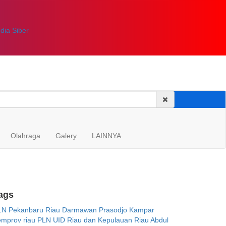
ia Siber
Olahraga
Galery
LAINNYA
ags
LN
Pekanbaru
Riau
Darmawan Prasodjo
Kampar
mprov riau
PLN UID Riau dan Kepulauan Riau
Abdul