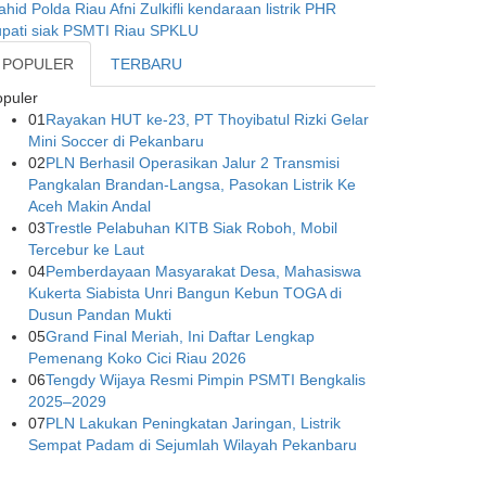
ahid
Polda Riau
Afni Zulkifli
kendaraan listrik
PHR
pati siak
PSMTI Riau
SPKLU
POPULER
TERBARU
puler
01
Rayakan HUT ke-23, PT Thoyibatul Rizki Gelar
Mini Soccer di Pekanbaru
02
PLN Berhasil Operasikan Jalur 2 Transmisi
Pangkalan Brandan-Langsa, Pasokan Listrik Ke
Aceh Makin Andal
03
Trestle Pelabuhan KITB Siak Roboh, Mobil
Tercebur ke Laut
04
Pemberdayaan Masyarakat Desa, Mahasiswa
Kukerta Siabista Unri Bangun Kebun TOGA di
Dusun Pandan Mukti
05
Grand Final Meriah, Ini Daftar Lengkap
Pemenang Koko Cici Riau 2026
06
Tengdy Wijaya Resmi Pimpin PSMTI Bengkalis
2025–2029
07
PLN Lakukan Peningkatan Jaringan, Listrik
Sempat Padam di Sejumlah Wilayah Pekanbaru