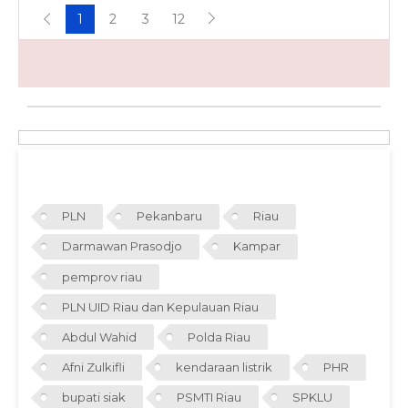
1
2
3
12
TAGS
PLN
Pekanbaru
Riau
Darmawan Prasodjo
Kampar
pemprov riau
PLN UID Riau dan Kepulauan Riau
Abdul Wahid
Polda Riau
Afni Zulkifli
kendaraan listrik
PHR
bupati siak
PSMTI Riau
SPKLU