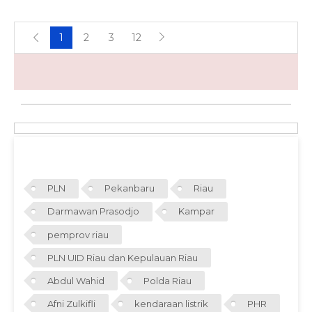
1
2
3
12
TAGS
PLN
Pekanbaru
Riau
Darmawan Prasodjo
Kampar
pemprov riau
PLN UID Riau dan Kepulauan Riau
Abdul Wahid
Polda Riau
Afni Zulkifli
kendaraan listrik
PHR