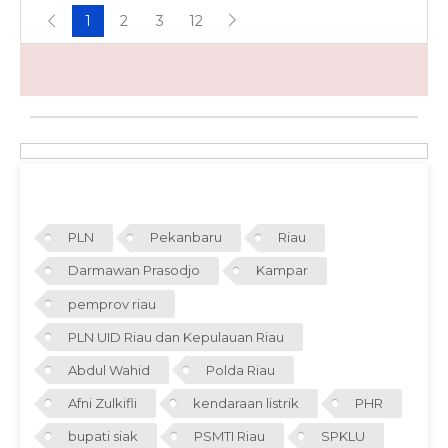
1
2
3
12
TAGS
PLN
Pekanbaru
Riau
Darmawan Prasodjo
Kampar
pemprov riau
PLN UID Riau dan Kepulauan Riau
Abdul Wahid
Polda Riau
Afni Zulkifli
kendaraan listrik
PHR
bupati siak
PSMTI Riau
SPKLU