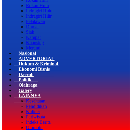
Rokan Hilir
Rokan Hulu
Indragiri Hulu
Indragiri Hilir
Pelalawan
Dumai
Siak
Kampar
Kuansing
Meranti
Nasional
ADVERTORIAL
Hukum & Kriminal
Ekonomi Bisnis
Daerah
Politik
Olahraga
Galery
LAINNYA
Kesehatan
Pendidikan
Kuliner
Pariwisata
Indeks Berita
Otomotif