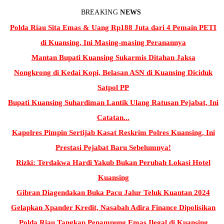
BREAKING
NEWS
Polda Riau Sita Emas & Uang Rp188 Juta dari 4 Pemain PETI
di Kuansing, Ini Masing-masing Peranannya
Mantan Bupati Kuansing Sukarmis Ditahan Jaksa
Nongkrong di Kedai Kopi, Belasan ASN di Kuansing Diciduk
Satpol PP
Bupati Kuansing Suhardiman Lantik Ulang Ratusan Pejabat, Ini
Catatan...
Kapolres Pimpin Sertijab Kasat Reskrim Polres Kuansing, Ini
Prestasi Pejabat Baru Sebelumnya!
Rizki: Terdakwa Hardi Yakub Bukan Perubah Lokasi Hotel
Kuansing
Gibran Diagendakan Buka Pacu Jalur Teluk Kuantan 2024
Gelapkan Xpander Kredit, Nasabah Adira Finance Dipolisikan
Polda Riau Tangkap Penampung Emas Ilegal di Kuansing