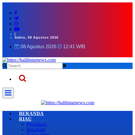
|
Sabtu, 08 Agustus 2026
08 Agustus 2026
12:41 WIB
BERANDA
RIAU
Pekanbaru
Bengkalis