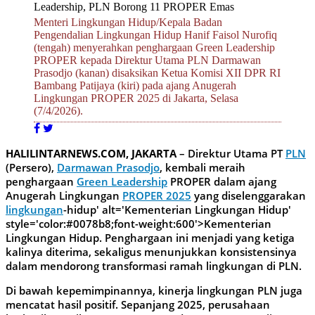
Menteri Lingkungan Hidup/Kepala Badan
Pengendalian Ling­kungan Hidup Hanif Faisol Nurofiq
(tengah) menyerahkan penghargaan Green Leadership
PROPER kepada Direktur Utama PLN Darmawan
Prasodjo (kanan) disaksikan Ketua Komisi XII DPR RI
Bambang Patijaya (kiri) pada ajang Anugerah
Lingkungan PROPER 2025 di Jakarta, Selasa
(7/4/2026).
HALILINTARNEWS.COM, JAKARTA
– Direktur Utama PT
PLN
(Persero),
Darmawan Prasodjo
, kembali meraih
penghargaan
Green Leadership
PROPER dalam ajang
Anugerah Lingkungan
PROPER 2025
yang diselenggarakan
lingkungan
-hidup' alt='Kementerian Lingkungan Hidup'
style='color:#0078b8;font-weight:600'>Kementerian
Lingkungan Hidup. Penghargaan ini menjadi yang ketiga
kalinya diterima, sekaligus menunjukkan konsistensinya
dalam mendorong transformasi ramah lingkungan di PLN.
Di bawah kepemimpinannya, kinerja lingkungan PLN juga
mencatat hasil positif. Sepanjang 2025, perusahaan