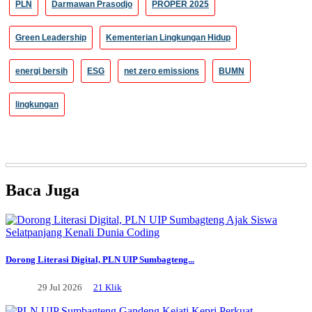
PLN
Darmawan Prasodjo
PROPER 2025
Green Leadership
Kementerian Lingkungan Hidup
energi bersih
ESG
net zero emissions
BUMN
lingkungan
Baca
Juga
Dorong Literasi Digital, PLN UIP Sumbagteng...
29 Jul 2026
21 Klik