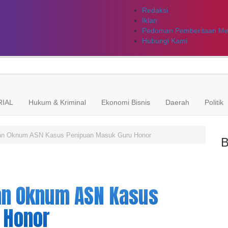
Redaksi
Iklan
Pedoman Pemberitaan Med
Hubungi Kami
IAL
Hukum & Kriminal
Ekonomi Bisnis
Daerah
Politik
han Oknum ASN Kasus Penipuan Masuk Guru Honor
an Oknum ASN Kasus
 Honor