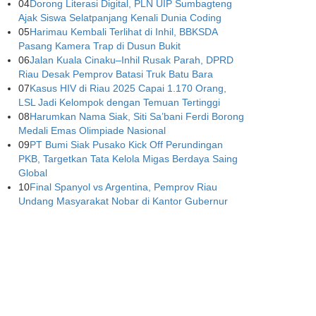
04
Dorong Literasi Digital, PLN UIP Sumbagteng
Ajak Siswa Selatpanjang Kenali Dunia Coding
05
Harimau Kembali Terlihat di Inhil, BBKSDA
Pasang Kamera Trap di Dusun Bukit
06
Jalan Kuala Cinaku–Inhil Rusak Parah, DPRD
Riau Desak Pemprov Batasi Truk Batu Bara
07
Kasus HIV di Riau 2025 Capai 1.170 Orang,
LSL Jadi Kelompok dengan Temuan Tertinggi
08
Harumkan Nama Siak, Siti Sa’bani Ferdi Borong
Medali Emas Olimpiade Nasional
09
PT Bumi Siak Pusako Kick Off Perundingan
PKB, Targetkan Tata Kelola Migas Berdaya Saing
Global
10
Final Spanyol vs Argentina, Pemprov Riau
Undang Masyarakat Nobar di Kantor Gubernur