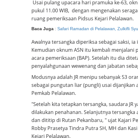
Usai pulang upacara hari pramuka ke-63, oknu
pukul 11.00 WIB, dengan mengenakan seragam
ruang pemeriksaan Pidsus Kejari Pelalawan.
Baca Juga
:
Safari Ramadan di Pelalawan, Zulkifli Sy
Awalnya tersangka diperiksa sebagai saksi, ia 
Kemudian oknum ASN itu kembali menjalani p
acara pemeriksaan (BAP). Setelah itu dia dit
penyalahgunaan wewenang dan jabatan sebag
Modusnya adalah JR menipu sebanyak 53 ora
sebagai pungutan liar (pungli) usai dijanjika
Pemkab Pelalawan.
"Setelah kita tetapkan tersangka, saudara J
dilakukan penahanan. Selanjutnya tersangka 
dan dititip di Rutan Pekanbaru, " ujat Kajari P
Robby Prasetya Tindra Putra SH, MH dan Kasi 
Kejari Pelalawan.