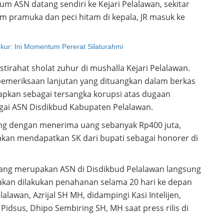
m ASN datang sendiri ke Kejari Pelalawan, sekitar
 pramuka dan peci hitam di kepala, JR masuk ke
ukur: Ini Momentum Pererat Silaturahmi
istirahat sholat zuhur di mushalla Kejari Pelalawan.
emeriksaan lanjutan yang dituangkan dalam berkas
etapkan sebagai tersangka korupsi atas dugaan
ai ASN Disdikbud Kabupaten Pelalawan.
ng dengan menerima uang sebanyak Rp400 juta,
n akan mendapatkan SK dari bupati sebagai honorer di
R yang merupakan ASN di Disdikbud Pelalawan langsung
akan dilakukan penahanan selama 20 hari ke depan
elalawan, Azrijal SH MH, didampingi Kasi Intelijen,
Pidsus, Dhipo Sembiring SH, MH saat press rilis di