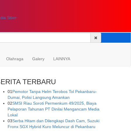
ia Siber
Olahraga
Galery
LAINNYA
BERITA TERBARU
01
Pemotor Tanpa Helm Terobos Tol Pekanbaru-
Dumai, Polisi Langsung Amankan
02
SMSI Riau Soroti Permenkum 49/2025, Biaya
Pelaporan Tahunan PT Dinilai Mengancam Media
Lokal
03
Serba Hitam dan Dilengkapi Dash Cam, Suzuki
Fronx SGX Hybrid Kuro Meluncur di Pekanbaru