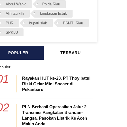
Abdul Wahid
Polda Riau
Afni Zulkifli
kendaraan listrik
PHR
bupati siak
PSMTI Riau
SPKLU
POPULER
TERBARU
opuler
01
Rayakan HUT ke-23, PT Thoyibatul
Rizki Gelar Mini Soccer di
Pekanbaru
02
PLN Berhasil Operasikan Jalur 2
Transmisi Pangkalan Brandan-
Langsa, Pasokan Listrik Ke Aceh
Makin Andal