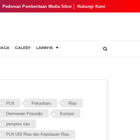
Pedoman Pemberitaan Media Siber
Hubungi Kami
RAGA
GALERY
LAINNYA
AGS
PLN
Pekanbaru
Riau
Darmawan Prasodjo
Kampar
pemprov riau
PLN UID Riau dan Kepulauan Riau