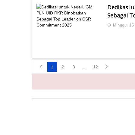
Dedikasi 
Sebagai T
Minggu, 15 
1
2
3
...
12