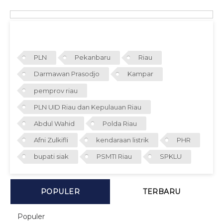
TAGS
PLN
Pekanbaru
Riau
Darmawan Prasodjo
Kampar
pemprov riau
PLN UID Riau dan Kepulauan Riau
Abdul Wahid
Polda Riau
Afni Zulkifli
kendaraan listrik
PHR
bupati siak
PSMTI Riau
SPKLU
POPULER
TERBARU
Populer