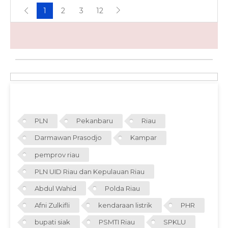
1
2
3
12
TAGS
PLN
Pekanbaru
Riau
Darmawan Prasodjo
Kampar
pemprov riau
PLN UID Riau dan Kepulauan Riau
Abdul Wahid
Polda Riau
Afni Zulkifli
kendaraan listrik
PHR
bupati siak
PSMTI Riau
SPKLU