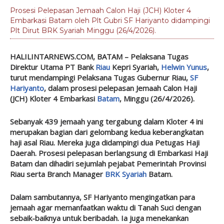
Prosesi Pelepasan Jemaah Calon Haji (JCH) Kloter 4
Embarkasi Batam oleh Plt Gubri SF Hariyanto didampingi
Plt Dirut BRK Syariah Minggu (26/4/2026).
HALILINTARNEWS.COM, BATAM
– Pelaksana Tugas
Direktur Utama PT Bank
Riau
Kepri Syariah,
Helwin Yunus
,
turut mendampingi Pelaksana Tugas Gubernur Riau,
SF
Hariyanto
, dalam prosesi pelepasan Jemaah Calon Haji
(JCH) Kloter 4 Embarkasi
Batam
, Minggu (26/4/2026).
Sebanyak 439 jemaah yang tergabung dalam Kloter 4 ini
merupakan bagian dari gelombang kedua keberangkatan
haji asal Riau. Mereka juga didampingi dua Petugas Haji
Daerah. Prosesi pelepasan berlangsung di Embarkasi Haji
Batam dan dihadiri sejumlah pejabat Pemerintah Provinsi
Riau serta Branch Manager
BRK Syariah
Batam.
Dalam sambutannya, SF Hariyanto mengingatkan para
jemaah agar memanfaatkan waktu di Tanah Suci dengan
sebaik-baiknya untuk beribadah. Ia juga menekankan