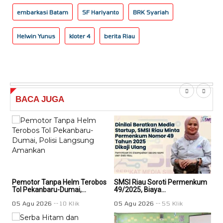
embarkasi Batam
SF Hariyanto
BRK Syariah
Helwin Yunus
kloter 4
berita Riau
BACA
JUGA
Pemotor Tanpa Helm Terobos
SMSI Riau Soroti Permenkum
SMS
Tol Pekanbaru-Dumai,...
49/2025, Biaya...
49/
05 Agu 2026
10 Klik
05 Agu 2026
55 Klik
05 