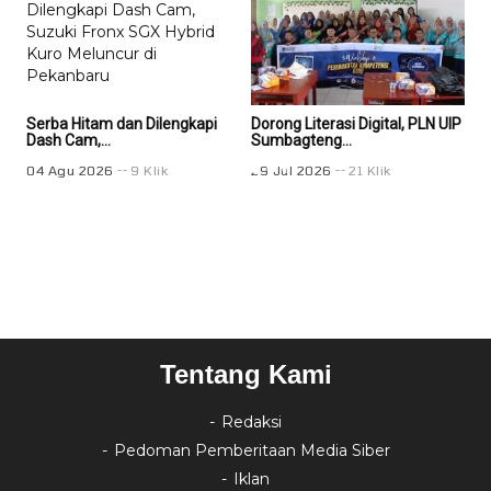
Serba Hitam dan Dilengkapi
Dorong Literasi Digital, PLN UIP
Doro
Dash Cam,...
Sumbagteng...
Sum
04 Agu 2026
9 Klik
29 Jul 2026
21 Klik
29 
Tentang Kami
Redaksi
Pedoman Pemberitaan Media Siber
Iklan