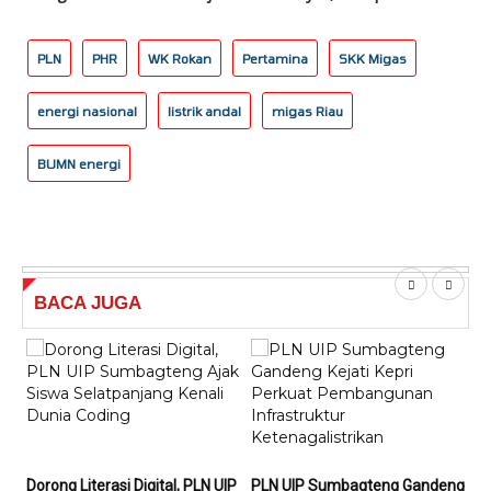
PLN
PHR
WK Rokan
Pertamina
SKK Migas
energi nasional
listrik andal
migas Riau
BUMN energi
BACA
JUGA
Dorong Literasi Digital, PLN UIP
PLN UIP Sumbagteng Gandeng
PLN