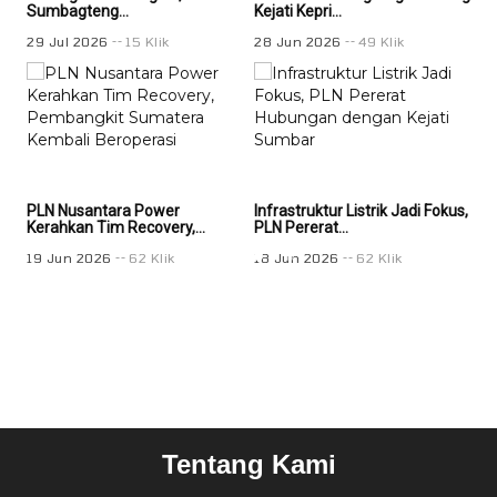
Sumbagteng...
Kejati Kepri...
Keja
29 Jul 2026
15 Klik
28 Jun 2026
49 Klik
28 
PLN Nusantara Power
Infrastruktur Listrik Jadi Fokus,
Infr
Kerahkan Tim Recovery,...
PLN Pererat...
PLN
19 Jun 2026
62 Klik
18 Jun 2026
62 Klik
18 
Tentang Kami