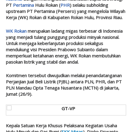
PT
Pertamina
Hulu Rokan (
PHR
) selaku subholding
upstream PT Pertamina (Persero) yang mengelola Wilayah
Kerja (WK) Rokan di Kabupaten Rokan Hulu, Provinsi Riau.
WK Rokan
merupakan ladang migas terbesar di Indonesia
yang menjadi tulang punggung produksi minyak nasional.
Untuk menjaga keberlanjutan produksi sekaligus
mendukung visi Presiden Prabowo Subianto dalam
memperkuat ketahanan energi, WK Rokan membutuhkan
pasokan listrik yang stabil dan andal.
Komitmen tersebut diwujudkan melalui penandatanganan
Perjanjian Jual Beli Listrik (PJBL) antara PLN, PHR, dan PT
PLN Mandau Cipta Tenaga Nusantara (MCTN) di Jakarta,
Jumat (26/9).
Kepala Satuan Kerja Khusus Pelaksana Kegiatan Usaha
Hulu Minyak dan Gas Bumi (
SKK Migas
), Djoko Siswanto,