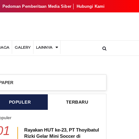
Pedoman Pemberitaan Media Siber
Hubungi Kami
RAGA
GALERY
LAINNYA
PAPER
POPULER
TERBARU
opuler
01
Rayakan HUT ke-23, PT Thoyibatul
Rizki Gelar Mini Soccer di