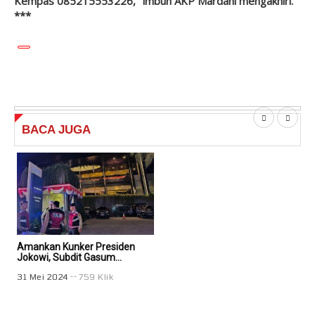
Kempas 085215553226," imbuh AKP Mardani mengakhiri.
***
BACA
JUGA
Amankan Kunker Presiden
Jokowi, Subdit Gasum...
31 Mei 2024
759 Klik