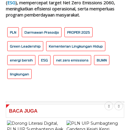
(
ESG
), mempercepat target Net Zero Emissions 2060,
meningkatkan efisiensi operasional, serta memperluas
program pemberdayaan masyarakat.
PLN
Darmawan Prasodjo
PROPER 2025
Green Leadership
Kementerian Lingkungan Hidup
energi bersih
ESG
net zero emissions
BUMN
lingkungan
BACA
JUGA