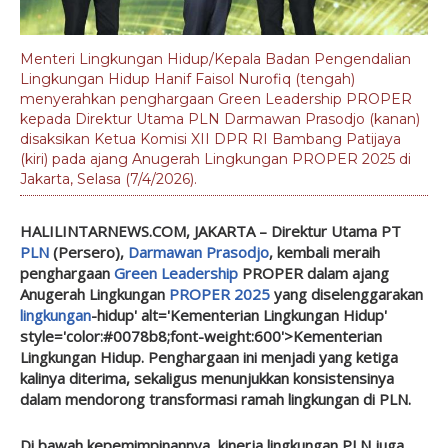
Menteri Lingkungan Hidup/Kepala Badan Pengendalian
Ling­kungan Hidup Hanif Faisol Nurofiq (tengah)
menyerahkan penghargaan Green Leadership PROPER
kepada Direktur Utama PLN Darmawan Prasodjo (kanan)
disaksikan Ketua Komisi XII DPR RI Bambang Patijaya
(kiri) pada ajang Anugerah Lingkungan PROPER 2025 di
Jakarta, Selasa (7/4/2026).
HALILINTARNEWS.COM, JAKARTA
– Direktur Utama PT
PLN
(Persero),
Darmawan Prasodjo
, kembali meraih
penghargaan
Green Leadership
PROPER dalam ajang
Anugerah Lingkungan
PROPER 2025
yang diselenggarakan
lingkungan
-hidup' alt='Kementerian Lingkungan Hidup'
style='color:#0078b8;font-weight:600'>Kementerian
Lingkungan Hidup. Penghargaan ini menjadi yang ketiga
kalinya diterima, sekaligus menunjukkan konsistensinya
dalam mendorong transformasi ramah lingkungan di PLN.
Di bawah kepemimpinannya, kinerja lingkungan PLN juga