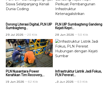
Dorong Literasi Digital, PLN UIP
PLN UIP Sumbagteng Gandeng
PLN
Sumbagteng...
Kejati Kepri...
Keja
29 Jul 2026
20 Klik
28 Jun 2026
50 Klik
28 
PLN Nusantara Power
Infrastruktur Listrik Jadi Fokus,
Infr
Kerahkan Tim Recovery,...
PLN Pererat...
PLN
19 Jun 2026
62 Klik
18 Jun 2026
63 Klik
18 